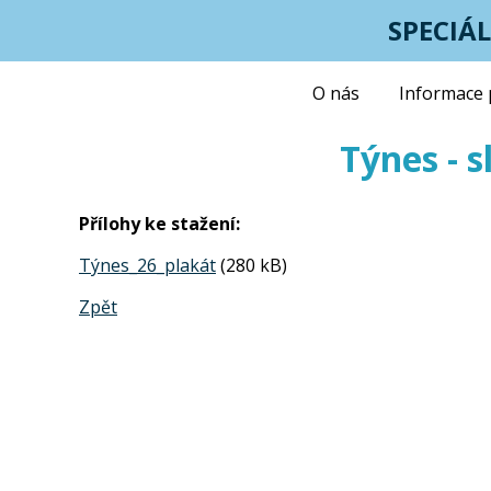
SPECIÁ
O nás
Informace 
Týnes - 
Přílohy ke stažení:
Týnes_26_plakát
(280 kB)
Zpět